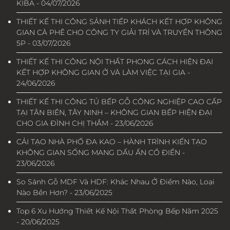
KIBA - 04/07/2026
THIẾT KẾ THI CÔNG SẢNH TIẾP KHÁCH KẾT HỢP KHÔNG
GIAN CÀ PHÊ CHO CÔNG TY GIẢI TRÍ VÀ TRUYỀN THÔNG
5P - 03/07/2026
THIẾT KẾ THI CÔNG NỘI THẤT PHONG CÁCH HIỆN ĐẠI
KẾT HỢP KHÔNG GIAN Ở VÀ LÀM VIỆC TẠI GIA -
24/06/2026
THIẾT KẾ THI CÔNG TỦ BẾP GỖ CÔNG NGHIỆP CAO CẤP
TẠI TÂN BIÊN, TÂY NINH – KHÔNG GIAN BẾP HIỆN ĐẠI
CHO GIA ĐÌNH CHỊ THẮM - 23/06/2026
CẢI TẠO NHÀ PHỐ ĐA KAO – HÀNH TRÌNH KIẾN TẠO
KHÔNG GIAN SỐNG MANG DẤU ẤN CỔ ĐIỂN -
23/06/2026
So Sánh Gỗ MDF Và HDF: Khác Nhau Ở Điểm Nào, Loại
Nào Bền Hơn? - 23/06/2025
Top 6 Xu Hướng Thiết Kế Nội Thất Phòng Bếp Năm 2025
- 20/06/2025