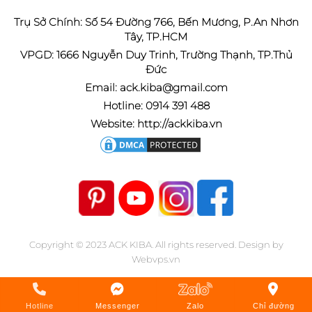
Trụ Sở Chính: Số 54 Đường 766, Bến Mương, P.An Nhơn
Tây, TP.HCM
VPGD: 1666 Nguyễn Duy Trinh, Trường Thạnh, TP.Thủ
Đức
Email: ack.kiba@gmail.com
Hotline: 0914 391 488
Website: http://ackkiba.vn
Copyright © 2023
ACK KIBA
. All rights reserved.
Design by
Webvps.vn
Hotline
Messenger
Zalo
Chỉ đường