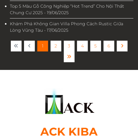
Top 5 Màu Gỗ Công Nghiệp “Hot Trend” Cho Nội Thất
Chung Cư 2025 - 19/06/2025
Khám Phá Không Gian Villa Phong Cách Rustic Giữa
Lòng Vũng Tàu - 17/06/2025
1
2
3
4
5
6
ACK KIBA