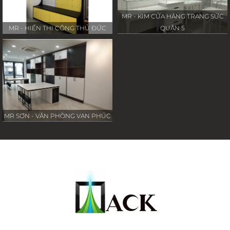
MR - KIM CỬA HÀNG TRANG SỨC
MR - HIẾN THI CÔNG THỦ ĐỨC
QUẬN 5
MR SƠN - VĂN PHÒNG VẠN PHÚC