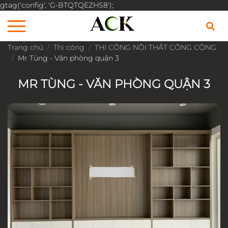
gtag('config', 'G-BTQTQEZHS8');
Trang chủ
Thi công
THI CÔNG NỘI THẤT CÔNG CỘNG
Mr Tùng - Văn phòng quận 3
MR TÙNG - VĂN PHÒNG QUẬN 3