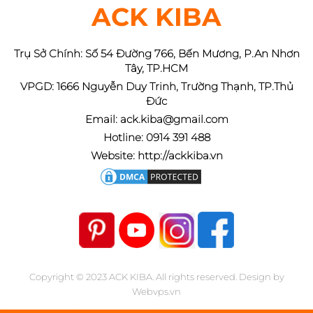
ACK KIBA
Trụ Sở Chính: Số 54 Đường 766, Bến Mương, P.An Nhơn
Tây, TP.HCM
VPGD: 1666 Nguyễn Duy Trinh, Trường Thạnh, TP.Thủ
Đức
Email: ack.kiba@gmail.com
Hotline: 0914 391 488
Website: http://ackkiba.vn
Copyright © 2023
ACK KIBA
. All rights reserved.
Design by
Webvps.vn