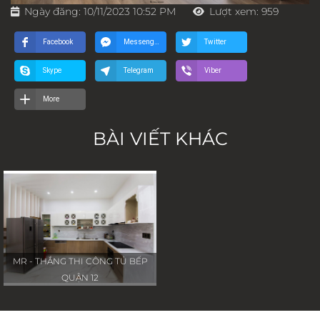
Ngày đăng: 10/11/2023 10:52 PM
Lượt xem: 959
Facebook
Messenger
Twitter
Skype
Telegram
Viber
More
BÀI VIẾT KHÁC
MR - THẮNG THI CÔNG TỦ BẾP
QUẬN 12