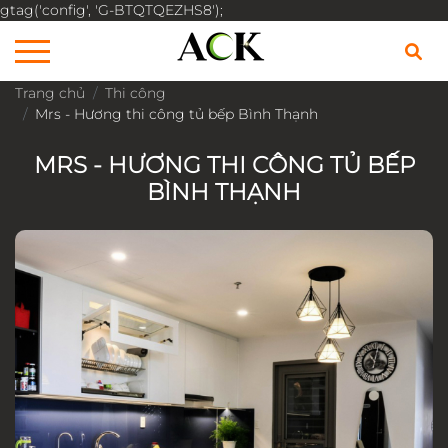
gtag('config', 'G-BTQTQEZHS8');
Trang chủ
Thi công
Mrs - Hương thi công tủ bếp Bình Thạnh
MRS - HƯƠNG THI CÔNG TỦ BẾP
BÌNH THẠNH