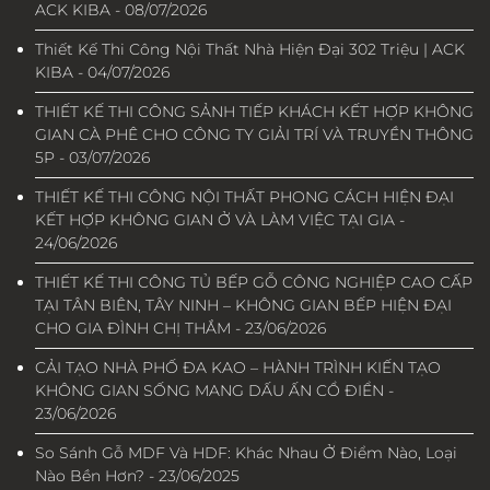
ACK KIBA - 08/07/2026
Thiết Kế Thi Công Nội Thất Nhà Hiện Đại 302 Triệu | ACK
KIBA - 04/07/2026
THIẾT KẾ THI CÔNG SẢNH TIẾP KHÁCH KẾT HỢP KHÔNG
GIAN CÀ PHÊ CHO CÔNG TY GIẢI TRÍ VÀ TRUYỀN THÔNG
5P - 03/07/2026
THIẾT KẾ THI CÔNG NỘI THẤT PHONG CÁCH HIỆN ĐẠI
KẾT HỢP KHÔNG GIAN Ở VÀ LÀM VIỆC TẠI GIA -
24/06/2026
THIẾT KẾ THI CÔNG TỦ BẾP GỖ CÔNG NGHIỆP CAO CẤP
TẠI TÂN BIÊN, TÂY NINH – KHÔNG GIAN BẾP HIỆN ĐẠI
CHO GIA ĐÌNH CHỊ THẮM - 23/06/2026
CẢI TẠO NHÀ PHỐ ĐA KAO – HÀNH TRÌNH KIẾN TẠO
KHÔNG GIAN SỐNG MANG DẤU ẤN CỔ ĐIỂN -
23/06/2026
So Sánh Gỗ MDF Và HDF: Khác Nhau Ở Điểm Nào, Loại
Nào Bền Hơn? - 23/06/2025