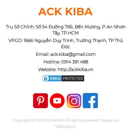
ACK KIBA
Trụ Sở Chính: Số 54 Đường 766, Bến Mương, P.An Nhơn
Tây, TP.HCM
VPGD: 1666 Nguyễn Duy Trinh, Trường Thạnh, TP.Thủ
Đức
Email: ack.kiba@gmail.com
Hotline: 0914 391 488
Website: http://ackkiba.vn
Copyright © 2023
ACK KIBA
. All rights reserved.
Design by
Webvps.vn