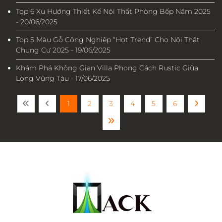
Top 6 Xu Hướng Thiết Kế Nội Thất Phòng Bếp Năm 2025
- 20/06/2025
Top 5 Màu Gỗ Công Nghiệp “Hot Trend” Cho Nội Thất
Chung Cư 2025 - 19/06/2025
Khám Phá Không Gian Villa Phong Cách Rustic Giữa
Lòng Vũng Tàu - 17/06/2025
1
2
3
4
5
6