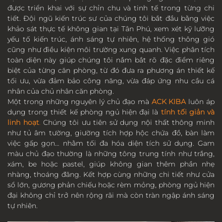
được triển khai với sự chỉn chu và tinh tế trong từng chi
tiết. Đội ngũ kiến trúc sư của chúng tôi bắt đầu bằng việc
khảo sát thực tế không gian tại Tân Phú, xem xét kỹ lưỡng
yếu tố kiến trúc, ánh sáng tự nhiên, hệ thống thông gió
cũng như điều kiện môi trường xung quanh. Việc phân tích
toàn diện này giúp chúng tôi nắm bắt rõ đặc điểm riêng
biệt của từng căn phòng, từ đó đưa ra phương án thiết kế
tối ưu, vừa đảm bảo công năng, vừa đáp ứng nhu cầu cá
nhân của chủ nhân căn phòng.
Một trong những nguyên lý chủ đạo mà
ACK KIBA
luôn áp
dụng trong thiết kế phòng ngủ hiện đại là
tính tối giản và
linh hoạt
.
Chúng tôi ưu tiên sử dụng nội thất thông minh
như tủ âm tường, giường tích hợp hộc chứa đồ, bàn làm
việc gấp gọn… nhằm tối đa hóa diện tích sử dụng. Gam
màu chủ đạo thường là những tông trung tính như trắng,
xám, be hoặc pastel, giúp không gian thêm phần nhẹ
nhàng, thoáng đãng. Kết hợp cùng những chi tiết như cửa
sổ lớn, gương phản chiếu hoặc rèm mỏng, phòng ngủ hiện
đại không chỉ trở nên rộng rãi mà còn tràn ngập ánh sáng
tự nhiên.